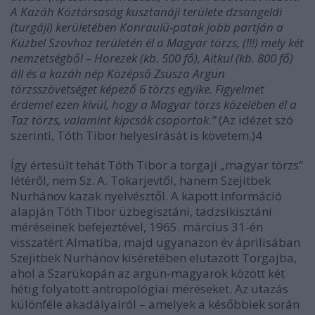
A Kazáh Köztársaság kusztanáji területe dzsangeldi
(turgáji) kerületében Konraulü-patak jobb partján a
Küzbel Szovhoz területén él a Magyar törzs, (!!!) mely két
nemzetségből – Horezek (kb. 500 fő), Aitkul (kb. 800 fő)
áll és a kazáh nép Középső Zsusza Argün
törzsszövetséget képező 6 törzs egyike. Figyelmet
érdemel ezen kívül, hogy a Magyar törzs közelében él a
Taz törzs, valamint kipcsák csoportok.”
(Az idézet szó
szerinti, Tóth Tibor helyesírását is követem.)4
Így értesült tehát Tóth Tibor a torgaji „magyar törzs”
létéről, nem Sz. A. Tokarjevtől, hanem Szejitbek
Nurhánov kazak nyelvésztől. A kapott információ
alapján Tóth Tibor üzbegisztáni, tadzsikisztáni
méréseinek befejeztével, 1965. március 31-én
visszatért Almatiba, majd ugyanazon év áprilisában
Szejitbek Nurhánov kíséretében elutazott Torgajba,
ahol a Szarükopán az argün-magyarok között két
hétig folyatott antropológiai méréseket. Az utazás
különféle akadályairól – amelyek a későbbiek során