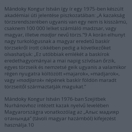
Mándoky Kongur István így ír egy 1975-ben készült
akadémiai úti jelentése piszkozatában: „A kazakság
törzsrendszerében ugyanis van egy nem is kisszámú,
csaknem 100 000 lelket számláló madzsar, vagy
magyar, illetve
madjar
nevű törzs.”9 A korán elhunyt
nagy turkológusnak a magyar eredetű baskír
törzsekről írott cikkében pedig a következőket
olvashatjuk: „Ez utóbbiak emlékét a baskírok
eredethagyományai a mai napig szívósan őrzik,
egyes törzseik és nemzetsé geik ugyanis a valamikor
régen nyugatra költözött »majarok«, »madjarok«,
vagy
»madijarok«
népének baskír földön maradt
törzseitől származtatják magukat.”
Mándoky Kongur István 1976-ban Szejitbek
Nurhánovhoz intézett kazak nyelvű levelében
Magyarországra vonatkozólag az „Алыс мадияр
отанында” (távoli magyar hazámból) kifejezést
használja.10