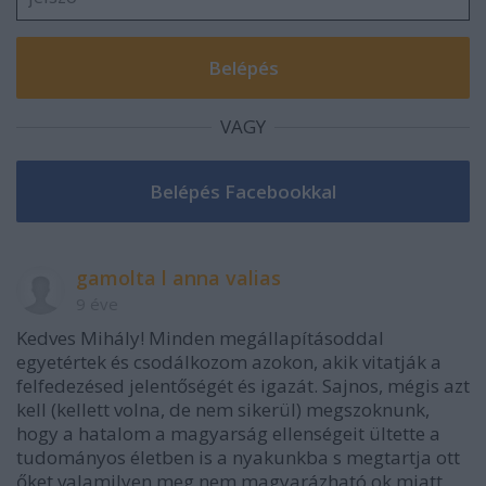
VAGY
gamolta l anna valias
9 éve
Kedves Mihály! Minden megállapításoddal
egyetértek és csodálkozom azokon, akik vitatják a
felfedezésed jelentőségét és igazát. Sajnos, mégis azt
kell (kellett volna, de nem sikerül) megszoknunk,
hogy a hatalom a magyarság ellenségeit ültette a
tudományos életben is a nyakunkba s megtartja ott
őket valamilyen meg nem magyarázható ok miatt.