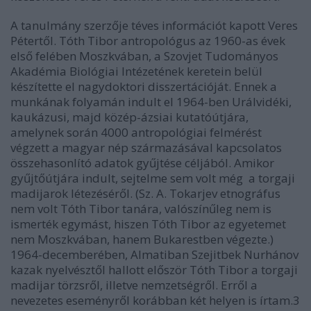
A tanulmány szerzője téves információt kapott Veres
Pétertől. Tóth Tibor antropológus az 1960-as évek
első felében Moszkvában, a Szovjet Tudományos
Akadémia Biológiai Intézetének keretein belül
készítette el nagydoktori disszertációját. Ennek a
munkának folyamán indult el 1964-ben Urálvidéki,
kaukázusi, majd közép-ázsiai kutatóútjára,
amelynek során 4000 antropológiai felmérést
végzett a magyar nép származásával kapcsolatos
összehasonlító adatok gyűjtése céljából. Amikor
gyűjtőútjára indult, sejtelme sem volt még a torgaji
madijarok létezéséről. (Sz. A. Tokarjev etnográfus
nem volt Tóth Tibor tanára, valószínűleg nem is
ismerték egymást, hiszen Tóth Tibor az egyetemet
nem Moszkvában, hanem Bukarestben végezte.)
1964-decemberében, Almatiban Szejitbek Nurhánov
kazak nyelvésztől hallott először Tóth Tibor a torgaji
madijar törzsről, illetve nemzetségről. Erről a
nevezetes eseményről korábban két helyen is írtam.3