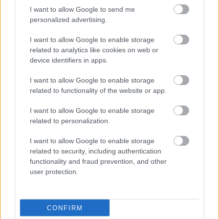
törzsszövetségében volt madžar törzs, XVI–XVII
I want to allow Google to send me
századi orosz és nogaj dokumentumok bizonyítják.
personalized advertising.
13 A kazaksággal egyesült nogaj törzsekkel együtt
I want to allow Google to enable storage
érkezhettek a mai kazak sztyeppékre azok a keleti
related to analytics like cookies on web or
magyarok is, akiknek utódai „kazak-magyar” néven
device identifiers in apps.
váltak ismertté.
I want to allow Google to enable storage
A Nogaj Horda keleti területei madžarjainak XVI–
related to functionality of the website or app.
XVII. századi megjelenési lehetőségét a kazak
sztyeppéken népköltészeti adat is megerősíti. Az
I want to allow Google to enable storage
1999-es kazak akadémiai értelmező szótár is idézi –
related to personalization.
példaként a „mazsar” népnév használatára – a
középkori (XVI. századi) kazak regös verset, az
Er-
I want to allow Google to enable storage
Szoban
t. E műalkotás szövege szerint a kazak Salkiiz-
related to security, including authentication
zirau (1465–1560) hírt kapott Er-Szobannak egy
functionality and fraud prevention, and other
kaukázusi (kabardföldi) zsákmányoló hadjáratáról,
user protection.
amelyben a „merész mazsar nemből való” Kojan
batür is részt vett. Ez a hadjárat nyilvánvalóan a
Nogaj Horda azon keleti területeiről indult,
CONFIRM
amelyeknek törzsei a további évszázadok során a