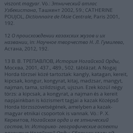
viszont
magyar
. Vö.:
Этнический атлас
Узбекистана
, Ташкент 2002, 59.; CATHERINE
POUJOL,
Dictionnaire de l’Asie Centrale
, Paris 2001,
192.
12
О происхождении казахских жузов и их
названии
, in:
Научное творчество Н. Л. Гумилева
,
Астана, 2012, 192.
13 В. В. ТРЕПАВЛОВ,
История Ногайской Орды
,
Москва, 2001, 437., 489., 502. táblázat. A Nogaj
Horda törzsei közé tartoztak: kangly, katagan, kereit,
kipcsak, kongur, kongyrat, kitaj, madzsar, mangyt,
najman, tama, szildzsigut, ujszun. Ezek közül négy
törzs: a kipcsak, a kongyrat, a najman és a kereit
napjainkban is közismert tagjai a kazak Középső
Horda törzsszövetségének, amelyben a kazak-
magyar etnikai csoportok is vannak. Vö.: Р. Х.
Кереитов,
Ногайская орда и ее зтнический
состав
, In:
Историко- географические аспекти
развития Ногайской Орды
, Сборник статьей,