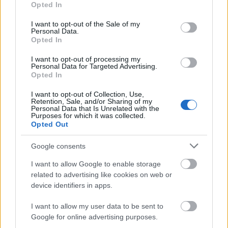
Opted In
use your data for below specified purposes in below Google
Ajbolat Kuskumbajev a „мадияр” etnikai név
consent section.
I want to opt-out of the Sale of my
megjelenését kazak közegben – a „маджар” etnikai
Personal Data.
név helyére lépve – a XVIII–XIX. század fordulójára,
Opted In
Baski Imre pedig a „мадьяр”, „мадияр” etnikai
nevek megjelenését ugyanott – orosz hatásra –
I want to opt-out of processing my
Personal Data for Targeted Advertising.
legkorábban a XVII. századra, de inkább a XVIII.
Opted In
századra feltételezi. A Madžar–Magyar népnév,
törzsnév és személynév azonban már korábban is
I want to opt-out of Collection, Use,
Retention, Sale, and/or Sharing of my
megjelenhetett Dast-i Kipchak sztyeppéin, török
Personal Data that Is Unrelated with the
(kipcsak) nyelvi környezetben nagy valószínűséggel a
Purposes for which it was collected.
Opted Out
szokásos hanghelyettesítéssel, vagyis
madjar
, illetve
kiejtéskönnyítő inorganikus protézissel,
madijar
Google consents
alakban.11 Erre a feltevésre elegendő alapot
nyújtanak a legutóbbi időben orosz és kazak
I want to allow Google to enable storage
kutatók által feltárt és közzétett történeti adatok. Az
related to advertising like cookies on web or
Aranyhorda felbomlása után megalakult, a Dél-
device identifiers in apps.
Uráltól a Kaukázus előhegyeiig terjedő sztyeppéket
is uraló Nogaj Horda keleti területeinek a népessége
I want to allow my user data to be sent to
legkésőbb a XVII. század során beolvadt a kazak
Google for online advertising purposes.
kánságokba.12. Azt, hogy a Nogaj Horda