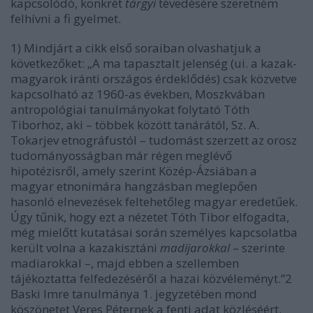
kapcsolódó, konkrét
tárgyi
tévedésére szeretném
felhívni a fi gyelmet.
1) Mindjárt a cikk első soraiban olvashatjuk a
következőket: „A ma tapasztalt jelenség (ui. a kazak-
magyarok iránti országos érdeklődés) csak közvetve
kapcsolható az 1960-as években, Moszkvában
antropológiai tanulmányokat folytató Tóth
Tiborhoz, aki – többek között tanárától, Sz. A.
Tokarjev etnográfustól – tudomást szerzett az orosz
tudományosságban már régen meglévő
hipotézisről, amely szerint Közép-Ázsiában a
magyar etnonimára hangzásban meglepően
hasonló elnevezések feltehetőleg magyar eredetűek.
Úgy tűnik, hogy ezt a nézetet Tóth Tibor elfogadta,
még mielőtt kutatásai során személyes kapcsolatba
került volna a kazakisztáni
madijarokkal
– szerinte
madiarokkal –, majd ebben a szellemben
tájékoztatta felfedezéséről a hazai közvéleményt.”2
Baski Imre tanulmánya 1. jegyzetében mond
köszönetet Veres Péternek a fenti adat közléséért.