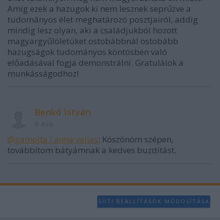
Amíg ezek a hazugok ki nem lesznek seprűzve a
tudományos élet meghatározó posztjairól, addig
mindig lesz olyan, aki a családjukból hozott
magyargyűlöletüket ostobábbnál ostobább
hazugságok tudományos köntösben való
előadásával fogja demonstrálni. Gratulálok a
munkásságodhoz!
Benkő István
9 éve
@gamolta l anna valias
: Köszönöm szépen,
továbbítom bátyámnak a kedves buzdítást.
SÜTI BEÁLLÍTÁSOK MÓDOSÍTÁSA