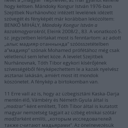
hogy keltsen. Mándoky Kongur István 1976-ban
Szejitbek Nurhánovhoz intézett levelének idézett
szövegét és fényképét már korábban leközöltem:
BENKŐ MIHÁLY,
Mándoky Kongur István a
kazakmagyarokról
, Eleink 2008/2., 83. A vonatkozó 5.
sz. jegyzetben leírtakat most is fenntartom: az adott
„алыс мадияр отаннында” szóösszetételben
a”мадияр” szónak Mohamed prófétához még csak
véletlenül sem lehet köze. A levelet Szejitbek
Nurhánovnak
,
Tóth Tibor egykori kísérőjének
szívességéből fényképezhettem le a kazak nyelvész
asztanai lakásán, amiért most itt mondok
köszönetet. A fénykép a birtokomban van.
11 Erre vall az is, hogy az üzbegisztáni Kaska-Darja
mentén élő, Vámbéry és Németh Gyula által is
„madzar”
-ként említett, Tóth Tibor által is kutatott
magyar nemzetség tagjait az üzbég etnikai szótár
madžar
ként említi, „которым исследователей
также считают мадьярами”. Az önelnevezésük