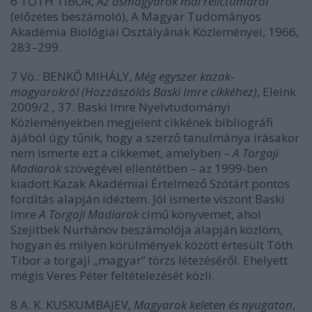
6 TÓTH TIBOR,
Az ősmagyarok mai relictumáról
(előzetes beszámoló), A Magyar Tudományos
Akadémia Biológiai Osztályának Közleményei, 1966,
283–299.
7 Vö.: BENKŐ MIHÁLY,
Még egyszer kazak-
magyarokról (Hozzászólás Baski Imre cikkéhez)
, Eleink
2009/2., 37. Baski Imre Nyelvtudományi
Közleményekben megjelent cikkének bibliográfi
ájából úgy tűnik, hogy a szerző tanulmánya írásakor
nem ismerte ezt a cikkemet, amelyben –
A Torgaji
Madiarok
szövegével ellentétben – az 1999-ben
kiadott Kazak Akadémiai Értelmező Szótárt pontos
fordítás alapján idéztem. Jól ismerte viszont Baski
Imre
A Torgaji Madiarok
című könyvemet, ahol
Szejitbek Nurhánov beszámolója alapján közlöm,
hogyan és milyen körülmények között értesült Tóth
Tibor a torgaji „magyar” törzs létezéséről. Ehelyett
mégis Veres Péter feltételezését közli.
8 A. K. KUSKUMBAJEV,
Magyarok keleten és nyugaton
,