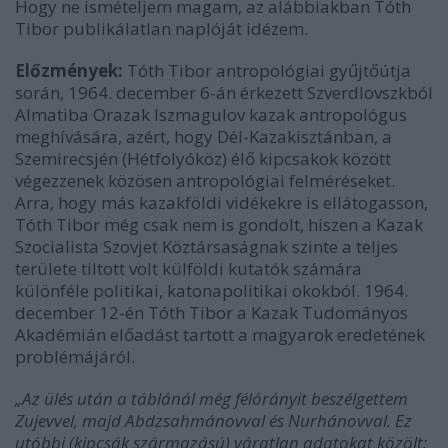
Hogy ne ismételjem magam, az alábbiakban Tóth
Tibor publikálatlan naplóját idézem.
Előzmények:
Tóth Tibor antropológiai gyűjtőútja
során, 1964. december 6-án érkezett Szverdlovszkból
Almatiba Orazak Iszmagulov kazak antropológus
meghívására, azért, hogy Dél-Kazakisztánban, a
Szemirecsjén (Hétfolyóköz) élő kipcsakok között
végezzenek közösen antropológiai felméréseket.
Arra, hogy más kazakföldi vidékekre is ellátogasson,
Tóth Tibor még csak nem is gondolt, hiszen a Kazak
Szocialista Szovjet Köztársaságnak szinte a teljes
területe tiltott volt külföldi kutatók számára
különféle politikai, katonapolitikai okokból. 1964.
december 12-én Tóth Tibor a Kazak Tudományos
Akadémián előadást tartott a magyarok eredetének
problémájáról.
„Az ülés után a táblánál még félórányit beszélgettem
Zujevvel, majd Abdzsahmánovval és Nurhánovval. Ez
utóbbi (kipcsák származású) váratlan adatokat közölt: