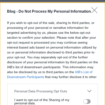
Térjünk vissza az 1999-es kazak akadémiai
értelmező szótárra. Ami valóban
nem
szerepel benne
Blog -
Do Not Process My Personal Information
(Baski Imre kifejezésével élve: „amiről szó sincs”
benne), az a „Madijar” szónak a „Mohamed
If you wish to opt-out of the sale, sharing to third parties, or
barátjaként” történő értelmezése. Érdeklődéssel
processing of your personal or sensitive information for
várok bármely ezzel kapcsolatos kazak szótári
targeted advertising by us, please use the below opt-out
adatot, de a fentiek alapján, még ha esetleg létezne
section to confirm your selection. Please note that after your
is ilyen adat, a „Madijar” szó a kazak nyelvben akkor
opt-out request is processed you may continue seeing
is jelentené a „magyar” etnikai nevet
is
. Így tehát a
interest-based ads based on personal information utilized by
lényeges
történeti
(nem nyelvészeti!) probléma
us or personal information disclosed to third parties prior to
inkább az, hogy a kazak kánságok fennállásának
your opt-out. You may separately opt-out of the further
idején élhettek-e azok területén olyan (keleti)
disclosure of your personal information by third parties on the
magyar eredetű etnikai csoportok, amelyekre ez az
IAB’s list of downstream participants. This information may
etnikai név a későbbiekben vonatkozhatott?
also be disclosed by us to third parties on the
IAB’s List of
Amennyiben igen, akkor az1999-es kazak akadémiai
Downstream Participants
that may further disclose it to other
értelmező szótárból adatolt, valamint az argün-
third parties.
magyarok és a magyar-kipcsakok sírjaira is felvésett
Please note that this website/app uses one or more Google
„МАДИЯР népnévnek, nemzetségnévnek és
Personal Data Processing Opt Outs
services and may gather and store information including but
törzsnévnek a Muhammadjar személynévből történő
not limited to your visit or usage behaviour. You may click to
I want to opt-out of the Sharing of my
magyarázatára törekvés okafogyott.
personal data.
grant or deny consent to Google and its third-party tags to