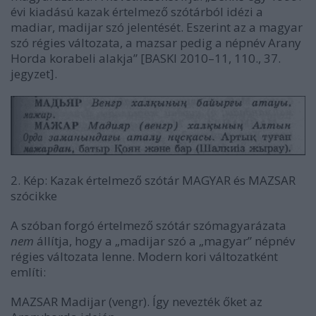
évi kiadású kazak értelmező szótárból idézi a
madiar, madijar szó jelentését. Eszerint az a magyar
szó régies változata, a mazsar pedig a népnév Arany
Horda korabeli alakja” [BASKI 2010–11, 110., 37.
jegyzet].
2. Kép: Kazak értelmező szótár MAGYAR és MAZSAR
szócikke
A szóban forgó értelmező szótár szómagyarázata
nem
állítja, hogy a „madijar szó a „magyar” népnév
régies változata lenne. Modern kori változatként
említi:
MAZSAR Madijar (vengr). Így nevezték őket az