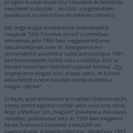
az egész kutatás kudarcba fulladását és feledésbe
merülését is okozták – korábbi, a jegyzetekben
hivatkozott munkáimban részletesen szóltam.5
Azt, hogy torgaji kutatásainak eredményéről
magának Tóth Tibornak mi volt a személyes
véleménye, jelzi 1966-ban megjelent előzetes
beszámolójának címe:
Az ősmagyarok mai
relictumáról
,6 valamint a tudós antropológus 1991-
ben bekövetkezett halála után a családja által az
óbudai temetőben felállított sírjának felirata:
„Egy
szegény árva magyar pénz és taps nélkül, de kutatói
lelkesedéstől vezetve bölcsőjét kereste és találta a
magyar népnek”
2) Baski, azon állításának bizonyítási kísérlete során,
amely szerint egyetlen szótári adat sincs arra nézve,
hogy a Madijar szó „magyart” jelentene a mai kazak
nyelvben, pontatlanul idézi az 1999-ben megjelent
Kazak Értelmező Szótárból a MAZSAR szó
magyarázatát. A következőket írja: „Benkő egy 1999.