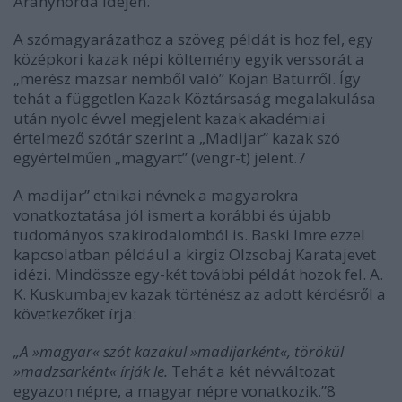
Aranyhorda idején.
A szómagyarázathoz a szöveg példát is hoz fel, egy
középkori kazak népi költemény egyik verssorát a
„merész mazsar nemből való” Kojan Batürről. Így
tehát a független Kazak Köztársaság megalakulása
után nyolc évvel megjelent kazak akadémiai
értelmező szótár szerint a „Madijar” kazak szó
egyértelműen „magyart” (vengr-t) jelent.7
A madijar” etnikai névnek a magyarokra
vonatkoztatása jól ismert a korábbi és újabb
tudományos szakirodalomból is. Baski Imre ezzel
kapcsolatban például a kirgiz Olzsobaj Karatajevet
idézi. Mindössze egy-két további példát hozok fel. A.
K. Kuskumbajev kazak történész az adott kérdésről a
következőket írja:
„A »magyar« szót kazakul »madijarként«, törökül
»madzsarként« írják le.
Tehát a két névváltozat
egyazon népre, a magyar népre vonatkozik.”8