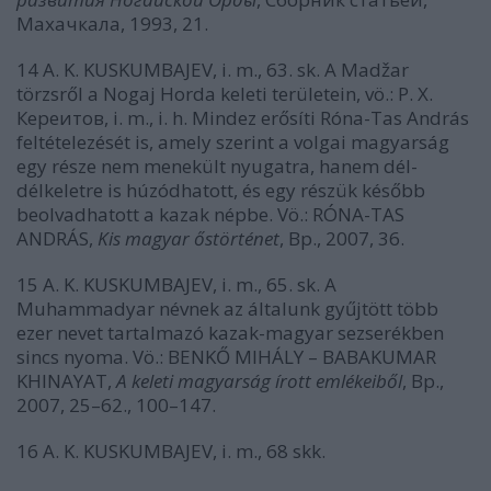
Махачкала, 1993, 21.
14 A. K. KUSKUMBAJEV, i. m., 63. sk. A Madžar
törzsről a Nogaj Horda keleti területein, vö.: Р. Х.
Кереитов, i. m., i. h. Mindez erősíti Róna-Tas András
feltételezését is, amely szerint a volgai magyarság
egy része nem menekült nyugatra, hanem dél-
délkeletre is húzódhatott, és egy részük később
beolvadhatott a kazak népbe. Vö.: RÓNA-TAS
ANDRÁS,
Kis magyar őstörténet
, Bp., 2007, 36.
15 A. K. KUSKUMBAJEV, i. m., 65. sk. A
Muhammadyar névnek az általunk gyűjtött több
ezer nevet tartalmazó kazak-magyar sezserékben
sincs nyoma. Vö.: BENKŐ MIHÁLY – BABAKUMAR
KHINAYAT,
A keleti magyarság írott emlékeiből
, Bp.,
2007, 25–62., 100–147.
16 A. K. KUSKUMBAJEV, i. m., 68 skk.