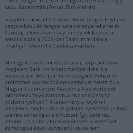
1. Kép: Szagai "madijar" (magyar) sírfelirat, Torgaj-
kapu, Kazahsztán (Forrás: Bíró András)
Lezajlott a nevezetes Csőrösi Koma blogon folytatott
nagyszabású és hangos kazak-magyar-ellenes és
Kurultáj-ellenes kampány, amelynek közepette
került kiadásra 2009-ben Baski Imre cikke a
„madijar” témáról a Csodaszarvasban.
Mintegy két évvel mindezek után, szép csendben
megjelent Baski Imre tudományos cikke is a
kazakisztáni „Madijar” nemzetségnév Mohamed
prófétához kapcsolódó eredetének elméletéről, a
Magyar Tudományos Akadémia Nyelvtörténeti
Intézetének folyóiratában, a Nyelvtudományi
Közleményekben.1 A tanulmány a folyóirat
jellegének megfelelően szigorúan nyelvészeti jellegű,
számos etimológiai elemzéssel. Így, történész
létemre, az alábbiakban mindössze a szerző két
etimologizálással közvetlenül össze nem