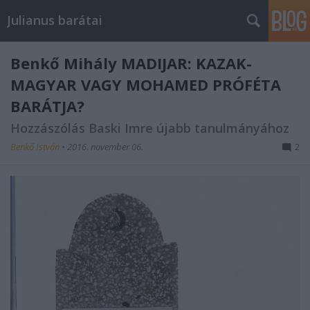
Julianus barátai
Benkő Mihály MADIJAR: KAZAK-
MAGYAR VAGY MOHAMED PRÓFÉTA
BARÁTJA?
Hozzászólás Baski Imre újabb tanulmányához
Benkő István
•
2016. november 06.
2