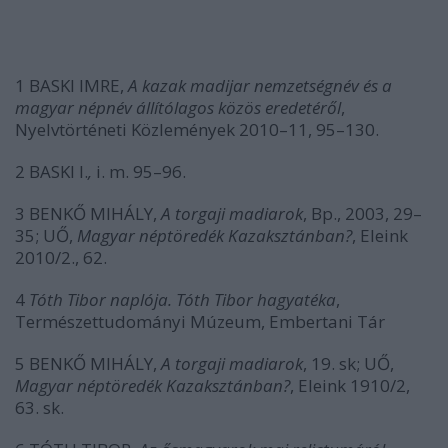
1 BASKI IMRE,
A kazak madijar nemzetségnév és a
magyar népnév állítólagos közös eredetéről
,
Nyelvtörténeti Közlemények 2010–11, 95–130.
2 BASKI I.
,
i. m. 95–96.
3 BENKŐ MIHÁLY,
A torgaji madiarok
, Bp., 2003, 29–
35; UŐ,
Magyar néptöredék Kazaksztánban?
, Eleink
2010/2., 62.
4
Tóth Tibor naplója. Tóth Tibor hagyatéka
,
Természettudományi Múzeum, Embertani Tár
5 BENKŐ MIHÁLY,
A torgaji madiarok
, 19. sk; UŐ,
Magyar néptöredék Kazaksztánban?
, Eleink 1910/2,
63. sk.