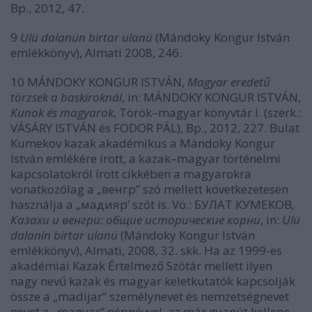
Bp., 2012, 47.
9
Ulü dalanün birtar ulanü
(Mándoky Kongur István
emlékkönyv), Almati 2008, 246.
10 MÁNDOKY KONGUR ISTVÁN,
Magyar eredetű
törzsek a baskíroknál
, in: MÁNDOKY KONGUR ISTVÁN,
Kunok és magyarok
, Török–magyar könyvtár I. (szerk.:
VÁSÁRY ISTVÁN és FODOR PÁL), Bp., 2012, 227. Bulat
Kumekov kazak akadémikus a Mándoky Kongur
István emlékére írott, a kazak–magyar történelmi
kapcsolatokról írott cikkében a magyarokra
vonatkozólag a „венгр” szó mellett következetesen
használja a „мaдияр’ szót is. Vö.: БУЛАТ КУМЕКОВ
,
Казахи и венгри: общие исторические корни
, in:
Ulü
dalanin birtar ulanü
(Mándoky Kongur István
emlékkönyv), Almati, 2008, 32. skk. Ha az 1999-es
akadémiai Kazak Értelmező Szótár mellett ilyen
nagy nevű kazak és magyar keletkutatók kapcsolják
össze a „madijar” személynevet és nemzetségnevet
nevet a „magyar” népnévvel, az már gyanút kellene